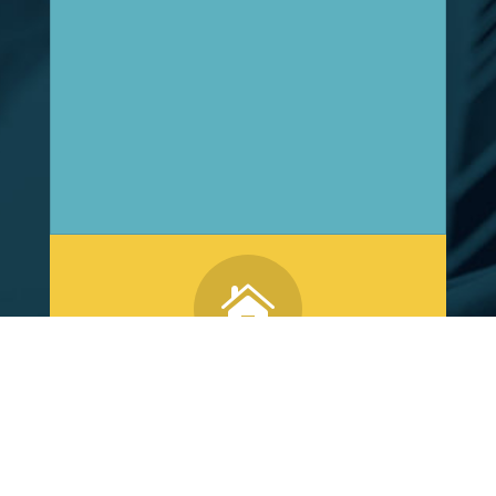

Agence de
Ressons sur Matz :
185 Rue Georges Latapie