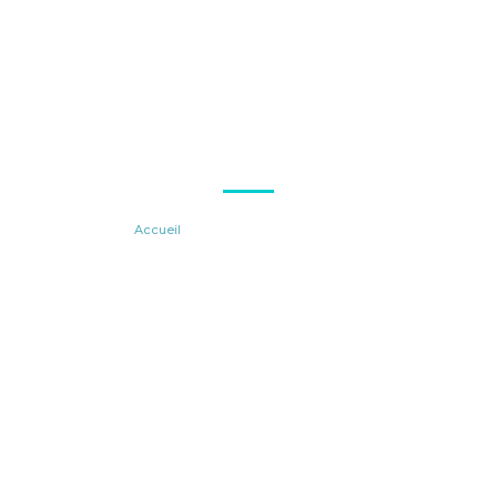
POLITIQUE DE
CONFIDENTIALITÉ
Accueil
»
Politique de confidentialité